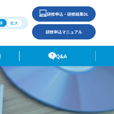
研修申込・研修結果DL
準
拡大
研修申込マニュアル
援
Q&A
Q&A研修生用
Q&A研修担当者用