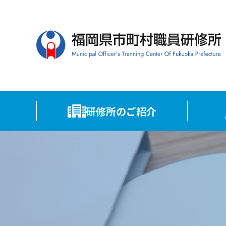
研修所のご紹介
施設・組織沿革
研修計
アクセス
研修日
政策課
研修の