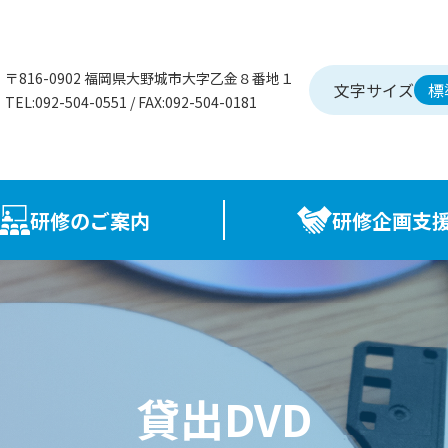
〒816-0902
福岡県大野城市大字乙金８番地１
文字サイズ
標
TEL:092-504-0551 / FAX:092-504-0181
研修のご案内
研修企画支
画
助成金/補助金
程・事前課題
貸出DVD
題研究〈F-labo〉
例規集
貸出DVD
しおり
各種様式