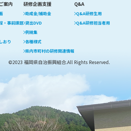
ご案内
研修企画支援
Q&A
画
助成金/補助金
Q&A研修生用
程・事前課題
貸出DVD
Q&A研修担当者用
例規集
しおり
各種様式
県内市町村の研修関連情報
©2023 福岡県自治振興組合.All Rights Reserved.