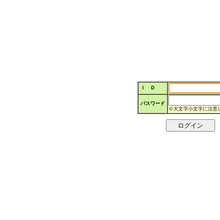
Ｉ Ｄ
パスワード
※大文字小文字に注意